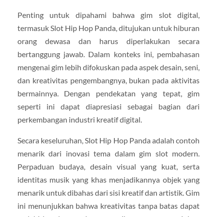
Penting untuk dipahami bahwa gim slot digital,
termasuk Slot Hip Hop Panda, ditujukan untuk hiburan
orang dewasa dan harus diperlakukan secara
bertanggung jawab. Dalam konteks ini, pembahasan
mengenai gim lebih difokuskan pada aspek desain, seni,
dan kreativitas pengembangnya, bukan pada aktivitas
bermainnya. Dengan pendekatan yang tepat, gim
seperti ini dapat diapresiasi sebagai bagian dari
perkembangan industri kreatif digital.
Secara keseluruhan, Slot Hip Hop Panda adalah contoh
menarik dari inovasi tema dalam gim slot modern.
Perpaduan budaya, desain visual yang kuat, serta
identitas musik yang khas menjadikannya objek yang
menarik untuk dibahas dari sisi kreatif dan artistik. Gim
ini menunjukkan bahwa kreativitas tanpa batas dapat