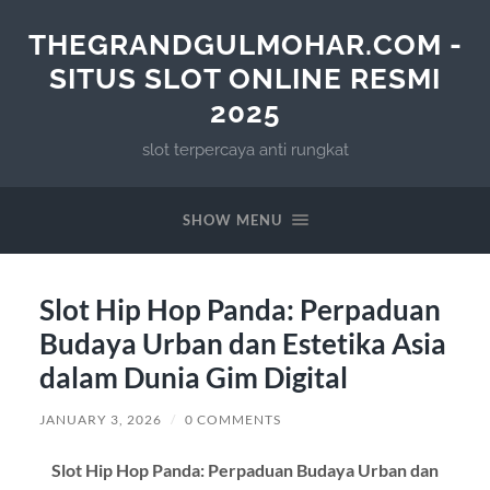
THEGRANDGULMOHAR.COM -
SITUS SLOT ONLINE RESMI
2025
slot terpercaya anti rungkat
SHOW MENU
Slot Hip Hop Panda: Perpaduan
Budaya Urban dan Estetika Asia
dalam Dunia Gim Digital
JANUARY 3, 2026
/
0 COMMENTS
Slot Hip Hop Panda: Perpaduan Budaya Urban dan