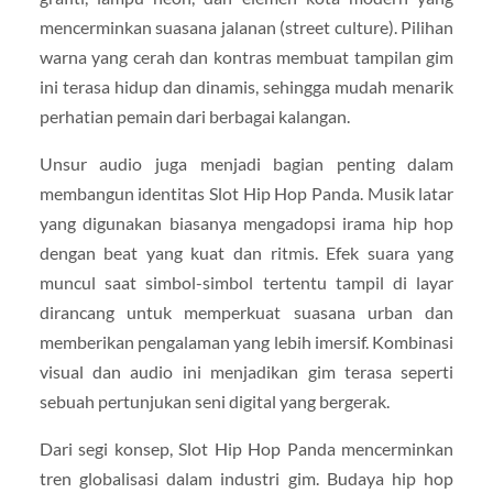
mencerminkan suasana jalanan (street culture). Pilihan
warna yang cerah dan kontras membuat tampilan gim
ini terasa hidup dan dinamis, sehingga mudah menarik
perhatian pemain dari berbagai kalangan.
Unsur audio juga menjadi bagian penting dalam
membangun identitas Slot Hip Hop Panda. Musik latar
yang digunakan biasanya mengadopsi irama hip hop
dengan beat yang kuat dan ritmis. Efek suara yang
muncul saat simbol-simbol tertentu tampil di layar
dirancang untuk memperkuat suasana urban dan
memberikan pengalaman yang lebih imersif. Kombinasi
visual dan audio ini menjadikan gim terasa seperti
sebuah pertunjukan seni digital yang bergerak.
Dari segi konsep, Slot Hip Hop Panda mencerminkan
tren globalisasi dalam industri gim. Budaya hip hop