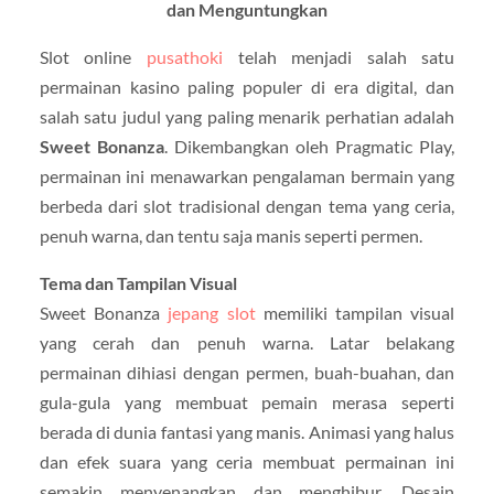
dan Menguntungkan
Slot online
pusathoki
telah menjadi salah satu
permainan kasino paling populer di era digital, dan
salah satu judul yang paling menarik perhatian adalah
Sweet Bonanza
. Dikembangkan oleh Pragmatic Play,
permainan ini menawarkan pengalaman bermain yang
berbeda dari slot tradisional dengan tema yang ceria,
penuh warna, dan tentu saja manis seperti permen.
Tema dan Tampilan Visual
Sweet Bonanza
jepang slot
memiliki tampilan visual
yang cerah dan penuh warna. Latar belakang
permainan dihiasi dengan permen, buah-buahan, dan
gula-gula yang membuat pemain merasa seperti
berada di dunia fantasi yang manis. Animasi yang halus
dan efek suara yang ceria membuat permainan ini
semakin menyenangkan dan menghibur. Desain