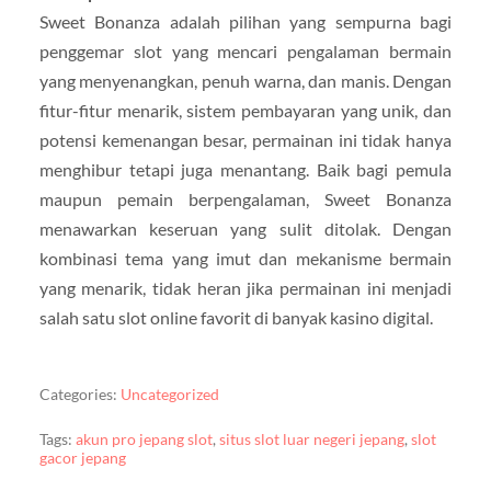
Sweet Bonanza adalah pilihan yang sempurna bagi
penggemar slot yang mencari pengalaman bermain
yang menyenangkan, penuh warna, dan manis. Dengan
fitur-fitur menarik, sistem pembayaran yang unik, dan
potensi kemenangan besar, permainan ini tidak hanya
menghibur tetapi juga menantang. Baik bagi pemula
maupun pemain berpengalaman, Sweet Bonanza
menawarkan keseruan yang sulit ditolak. Dengan
kombinasi tema yang imut dan mekanisme bermain
yang menarik, tidak heran jika permainan ini menjadi
salah satu slot online favorit di banyak kasino digital.
Categories:
Uncategorized
Tags:
akun pro jepang slot
,
situs slot luar negeri jepang
,
slot
gacor jepang