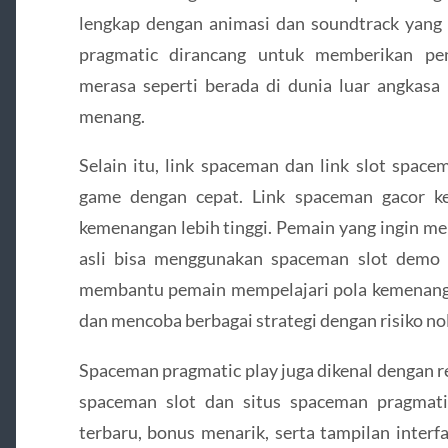
lengkap dengan animasi dan soundtrack yan
pragmatic dirancang untuk memberikan pen
merasa seperti berada di dunia luar angkasa
menang.
Selain itu, link spaceman dan link slot sp
game dengan cepat. Link spaceman gacor ke
kemenangan lebih tinggi. Pemain yang ingin m
asli bisa menggunakan spaceman slot demo 
membantu pemain mempelajari pola kemenanga
dan mencoba berbagai strategi dengan risiko nol
Spaceman pragmatic play juga dikenal dengan re
spaceman slot dan situs spaceman pragmat
terbaru, bonus menarik, serta tampilan interf