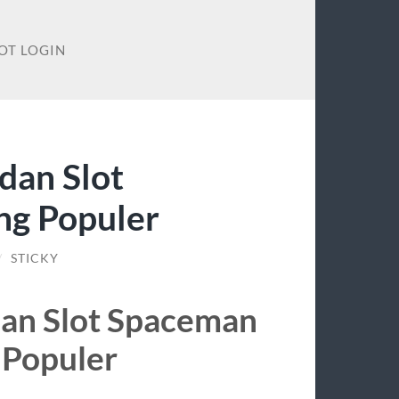
OT LOGIN
dan Slot
ng Populer
/
STICKY
an Slot Spaceman
 Populer