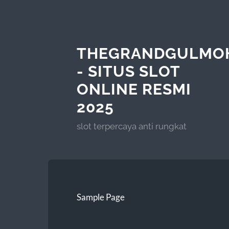
THEGRANDGULMO
- SITUS SLOT
ONLINE RESMI
2025
slot terpercaya anti rungkat
Sample Page