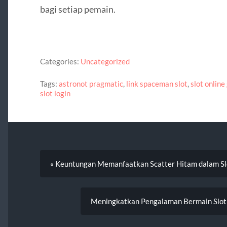
bagi setiap pemain.
Categories:
Uncategorized
Tags:
astronot pragmatic
,
link spaceman slot
,
slot online
slot login
« Keuntungan Memanfaatkan Scatter Hitam dalam S
Meningkatkan Pengalaman Bermain Slot d