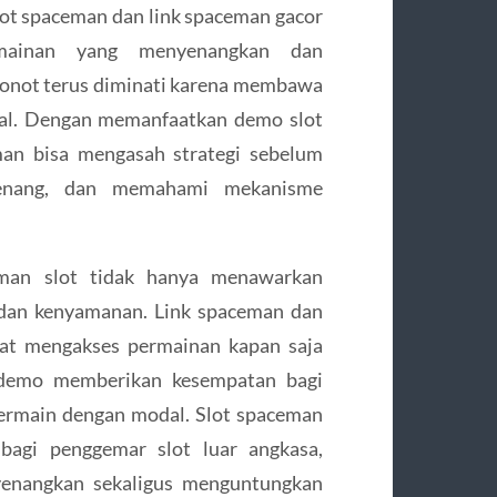
lot spaceman dan link spaceman gacor
rmainan yang menyenangkan dan
tronot terus diminati karena membawa
nal. Dengan memanfaatkan demo slot
an bisa mengasah strategi sebelum
menang, dan memahami mekanisme
eman slot tidak hanya menawarkan
 dan kenyamanan. Link spaceman dan
at mengakses permainan kapan saja
 demo memberikan kesempatan bagi
ermain dengan modal. Slot spaceman
 bagi penggemar slot luar angkasa,
enangkan sekaligus menguntungkan