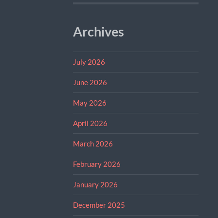
Archives
July 2026
June 2026
May 2026
April 2026
March 2026
February 2026
January 2026
December 2025