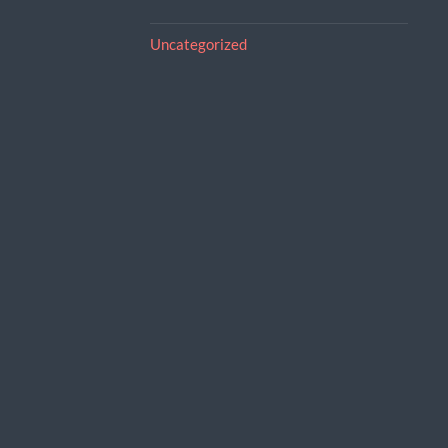
Uncategorized