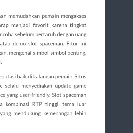
aceman memudahkan pemain mengakses
rap menjadi favorit karena tingkat
encoba sebelum bertaruh dengan uang
atau demo slot spaceman. Fitur ini
n, mengenal simbol-simbol penting,
.
putasi baik di kalangan pemain. Situs
ic selalu menyediakan update game
ace yang user-friendly. Slot spaceman
a kombinasi RTP tinggi, tema luar
us yang mendukung kemenangan lebih