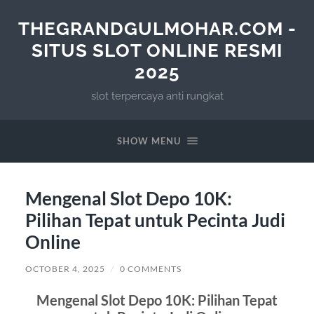
THEGRANDGULMOHAR.COM -
SITUS SLOT ONLINE RESMI
2025
slot terpercaya anti rungkat
SHOW MENU
Mengenal Slot Depo 10K:
Pilihan Tepat untuk Pecinta Judi
Online
OCTOBER 4, 2025
/
0 COMMENTS
Mengenal Slot Depo 10K: Pilihan Tepat