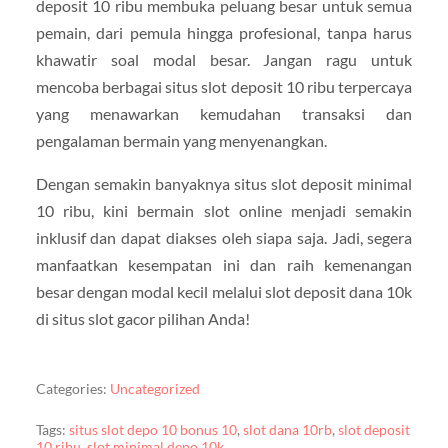
deposit 10 ribu membuka peluang besar untuk semua
pemain, dari pemula hingga profesional, tanpa harus
khawatir soal modal besar. Jangan ragu untuk
mencoba berbagai situs slot deposit 10 ribu terpercaya
yang menawarkan kemudahan transaksi dan
pengalaman bermain yang menyenangkan.
Dengan semakin banyaknya situs slot deposit minimal
10 ribu, kini bermain slot online menjadi semakin
inklusif dan dapat diakses oleh siapa saja. Jadi, segera
manfaatkan kesempatan ini dan raih kemenangan
besar dengan modal kecil melalui slot deposit dana 10k
di situs slot gacor pilihan Anda!
Categories:
Uncategorized
Tags:
situs slot depo 10 bonus 10
,
slot dana 10rb
,
slot deposit
10 ribu
,
slot minimal depo 10k