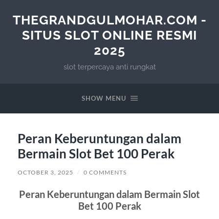
THEGRANDGULMOHAR.COM -
SITUS SLOT ONLINE RESMI
2025
slot terpercaya anti rungkat
SHOW MENU
Peran Keberuntungan dalam
Bermain Slot Bet 100 Perak
OCTOBER 3, 2025
/
0 COMMENTS
Peran Keberuntungan dalam Bermain Slot
Bet 100 Perak