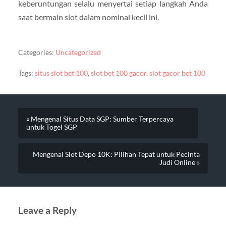
keberuntungan selalu menyertai setiap langkah Anda
saat bermain slot dalam nominal kecil ini.
Categories:
Uncategorized
Tags:
situs slot bet 100
,
slot bet 100 gacor
,
slot gacor bet 100
« Mengenal Situs Data SGP: Sumber Terpercaya
untuk Togel SGP
Mengenal Slot Depo 10K: Pilihan Tepat untuk Pecinta
Judi Online »
Leave a Reply