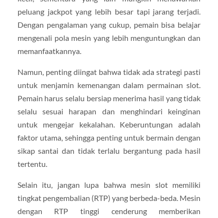
peluang jackpot yang lebih besar tapi jarang terjadi.
Dengan pengalaman yang cukup, pemain bisa belajar
mengenali pola mesin yang lebih menguntungkan dan
memanfaatkannya.
Namun, penting diingat bahwa tidak ada strategi pasti
untuk menjamin kemenangan dalam permainan slot.
Pemain harus selalu bersiap menerima hasil yang tidak
selalu sesuai harapan dan menghindari keinginan
untuk mengejar kekalahan. Keberuntungan adalah
faktor utama, sehingga penting untuk bermain dengan
sikap santai dan tidak terlalu bergantung pada hasil
tertentu.
Selain itu, jangan lupa bahwa mesin slot memiliki
tingkat pengembalian (RTP) yang berbeda-beda. Mesin
dengan RTP tinggi cenderung memberikan