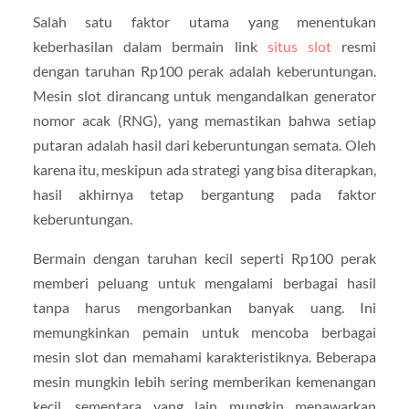
Salah satu faktor utama yang menentukan
keberhasilan dalam bermain link
situs slot
resmi
dengan taruhan Rp100 perak adalah keberuntungan.
Mesin slot dirancang untuk mengandalkan generator
nomor acak (RNG), yang memastikan bahwa setiap
putaran adalah hasil dari keberuntungan semata. Oleh
karena itu, meskipun ada strategi yang bisa diterapkan,
hasil akhirnya tetap bergantung pada faktor
keberuntungan.
Bermain dengan taruhan kecil seperti Rp100 perak
memberi peluang untuk mengalami berbagai hasil
tanpa harus mengorbankan banyak uang. Ini
memungkinkan pemain untuk mencoba berbagai
mesin slot dan memahami karakteristiknya. Beberapa
mesin mungkin lebih sering memberikan kemenangan
kecil, sementara yang lain mungkin menawarkan