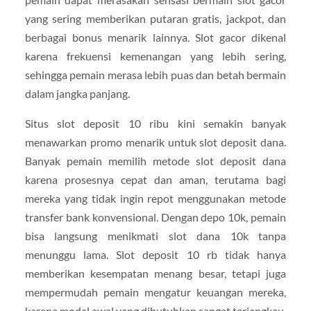
yang sering memberikan putaran gratis, jackpot, dan
berbagai bonus menarik lainnya. Slot gacor dikenal
karena frekuensi kemenangan yang lebih sering,
sehingga pemain merasa lebih puas dan betah bermain
dalam jangka panjang.
Situs slot deposit 10 ribu kini semakin banyak
menawarkan promo menarik untuk slot deposit dana.
Banyak pemain memilih metode slot deposit dana
karena prosesnya cepat dan aman, terutama bagi
mereka yang tidak ingin repot menggunakan metode
transfer bank konvensional. Dengan depo 10k, pemain
bisa langsung menikmati slot dana 10k tanpa
menunggu lama. Slot deposit 10 rb tidak hanya
memberikan kesempatan menang besar, tetapi juga
mempermudah pemain mengatur keuangan mereka,
karena modal awal yang dibutuhkan sangat terjangkau.