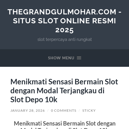
THEGRANDGULMOHAR.COM -
SITUS SLOT ONLINE RESMI
2025
slot terpercaya anti rungkat
SHOW MENU
Menikmati Sensasi Bermain Slot
dengan Modal Terjangkau di
Slot Depo 10k
JANUARY 28, 2026
/
0 COMMENTS
/
STICKY
Menikmati Sensasi Bermain Slot dengan