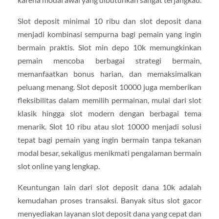
Slot deposit minimal 10 ribu dan slot deposit dana
menjadi kombinasi sempurna bagi pemain yang ingin
bermain praktis. Slot min depo 10k memungkinkan
pemain mencoba berbagai strategi bermain,
memanfaatkan bonus harian, dan memaksimalkan
peluang menang. Slot deposit 10000 juga memberikan
fleksibilitas dalam memilih permainan, mulai dari slot
klasik hingga slot modern dengan berbagai tema
menarik. Slot 10 ribu atau slot 10000 menjadi solusi
tepat bagi pemain yang ingin bermain tanpa tekanan
modal besar, sekaligus menikmati pengalaman bermain
slot online yang lengkap.
Keuntungan lain dari slot deposit dana 10k adalah
kemudahan proses transaksi. Banyak situs slot gacor
menyediakan layanan slot deposit dana yang cepat dan