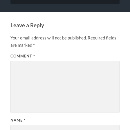
Leave a Reply
Your email address will not be published.
Required fields
are marked
*
COMMENT
*
NAME
*