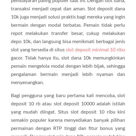
pembayaran paling populer saat ini. Dengan slot dana,
transaksi menjadi cepat dan aman. Slot deposit dana
10k juga menjadi solusi praktis bagi mereka yang ingin
bermain dengan modal terbatas. Pemain tidak perlu
repot melakukan transfer besar, cukup melakukan
depo 10k, dan langsung bisa menikmati berbagai jenis
slot yang tersedia di situs
slot deposit minimal 10 ribu
gacor. Tidak hanya itu, slot dana 10k memungkinkan
pemain mengelola modal dengan lebih bijak, sehingga
pengalaman bermain menjadi lebih nyaman dan
menyenangkan.
Bagi pengguna yang baru pertama kali mencoba, slot
deposit 10 rb atau slot deposit 10000 adalah istilah
yang mudah diingat. Situs slot deposit 10 ribu kini
semakin populer karena menyediakan banyak pilihan
permainan dengan RTP tinggi dan fitur bonus yang