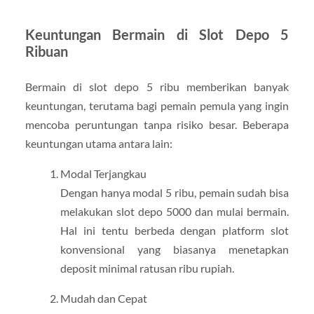
Keuntungan Bermain di Slot Depo 5
Ribuan
Bermain di slot depo 5 ribu memberikan banyak
keuntungan, terutama bagi pemain pemula yang ingin
mencoba peruntungan tanpa risiko besar. Beberapa
keuntungan utama antara lain:
Modal Terjangkau
Dengan hanya modal 5 ribu, pemain sudah bisa
melakukan slot depo 5000 dan mulai bermain.
Hal ini tentu berbeda dengan platform slot
konvensional yang biasanya menetapkan
deposit minimal ratusan ribu rupiah.
Mudah dan Cepat