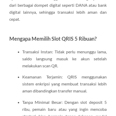
dari berbagai dompet digital seperti DANA atau bank
digital lainnya, sehingga transaksi lebih aman dan
cepat.
Mengapa Memilih Slot QRIS 5 Ribuan?
Transaksi Instan: Tidak perlu menunggu lama,
saldo langsung masuk ke akun setelah
melakukan scan QR.
Keamanan Terjamin: QRIS menggunakan
sistem enkripsi yang membuat transaksi lebih
aman dibandingkan transfer manual.
Tanpa Minimal Besar: Dengan slot deposit 5
ribu, pemain baru atau yang ingin mencoba