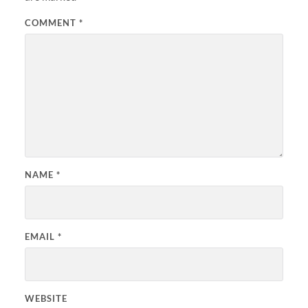
COMMENT
*
NAME
*
EMAIL
*
WEBSITE