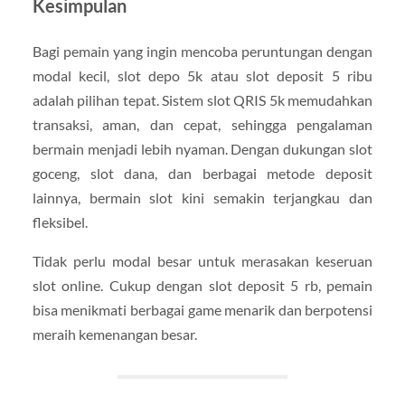
Kesimpulan
Bagi pemain yang ingin mencoba peruntungan dengan
modal kecil, slot depo 5k atau slot deposit 5 ribu
adalah pilihan tepat. Sistem slot QRIS 5k memudahkan
transaksi, aman, dan cepat, sehingga pengalaman
bermain menjadi lebih nyaman. Dengan dukungan slot
goceng, slot dana, dan berbagai metode deposit
lainnya, bermain slot kini semakin terjangkau dan
fleksibel.
Tidak perlu modal besar untuk merasakan keseruan
slot online. Cukup dengan slot deposit 5 rb, pemain
bisa menikmati berbagai game menarik dan berpotensi
meraih kemenangan besar.