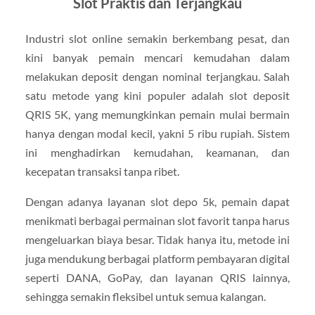
Slot Praktis dan Terjangkau
Industri slot online semakin berkembang pesat, dan
kini banyak pemain mencari kemudahan dalam
melakukan deposit dengan nominal terjangkau. Salah
satu metode yang kini populer adalah slot deposit
QRIS 5K, yang memungkinkan pemain mulai bermain
hanya dengan modal kecil, yakni 5 ribu rupiah. Sistem
ini menghadirkan kemudahan, keamanan, dan
kecepatan transaksi tanpa ribet.
Dengan adanya layanan slot depo 5k, pemain dapat
menikmati berbagai permainan slot favorit tanpa harus
mengeluarkan biaya besar. Tidak hanya itu, metode ini
juga mendukung berbagai platform pembayaran digital
seperti DANA, GoPay, dan layanan QRIS lainnya,
sehingga semakin fleksibel untuk semua kalangan.