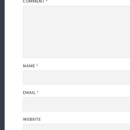
COMMENT
*
NAME
*
EMAIL
*
WEBSITE