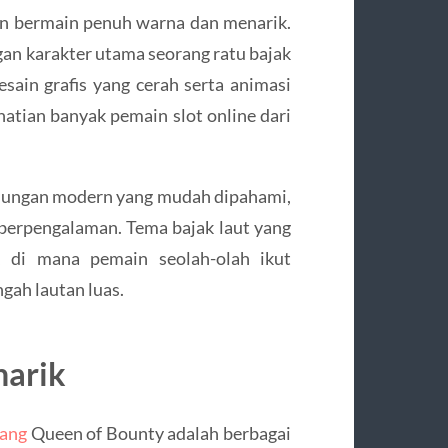
n bermain penuh warna dan menarik.
an karakter utama seorang ratu bajak
sain grafis yang cerah serta animasi
hatian banyak pemain slot online dari
ulungan modern yang mudah dipahami,
erpengalaman. Tema bajak laut yang
, di mana pemain seolah-olah ikut
gah lautan luas.
narik
nang
Queen of Bounty adalah berbagai