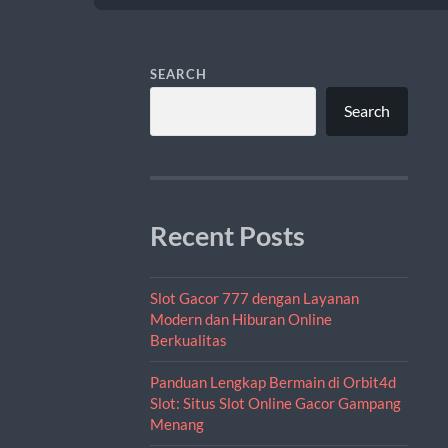
SEARCH
Search
Recent Posts
Slot Gacor 777 dengan Layanan
Modern dan Hiburan Online
Berkualitas
Panduan Lengkap Bermain di Orbit4d
Slot: Situs Slot Online Gacor Gampang
Menang