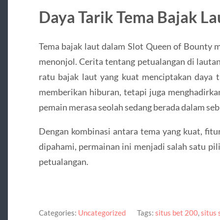
Daya Tarik Tema Bajak La
Tema bajak laut dalam Slot Queen of Bounty m
menonjol. Cerita tentang petualangan di lautan
ratu bajak laut yang kuat menciptakan daya ta
memberikan hiburan, tetapi juga menghadirk
pemain merasa seolah sedang berada dalam sebu
Dengan kombinasi antara tema yang kuat, fit
dipahami, permainan ini menjadi salah satu pil
petualangan.
Categories:
Uncategorized
Tags:
situs bet 200
,
situs 