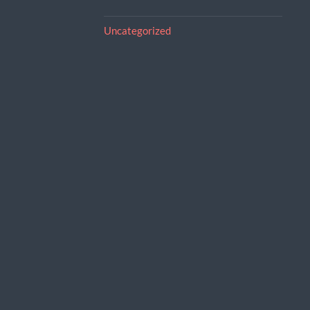
Uncategorized