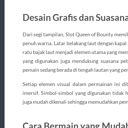
Desain Grafis dan Suasan
Dari segi tampilan, Slot Queen of Bounty memili
penuh warna. Latar belakang laut dengan kapal b
ratu bajak laut menjadi elemen utama yang me
yang digunakan juga mendukung suasana pet
pemain sedang berada di tengah lautan yang pen
Setiap elemen visual dalam permainan ini 
imersif. Simbol-simbol yang digunakan tidak h
juga mudah dikenali sehingga memudahkan pe
Cara Bermain yang Muda