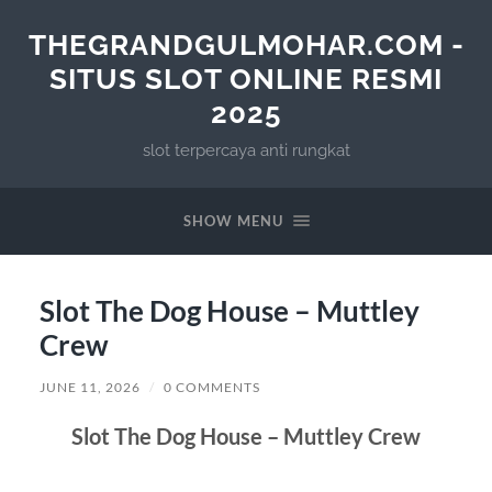
THEGRANDGULMOHAR.COM -
SITUS SLOT ONLINE RESMI
2025
slot terpercaya anti rungkat
SHOW MENU
Slot The Dog House – Muttley
Crew
JUNE 11, 2026
/
0 COMMENTS
Slot The Dog House – Muttley Crew