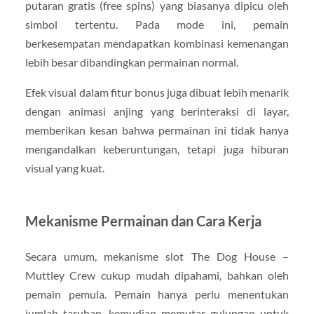
putaran gratis (free spins) yang biasanya dipicu oleh
simbol tertentu. Pada mode ini, pemain
berkesempatan mendapatkan kombinasi kemenangan
lebih besar dibandingkan permainan normal.
Efek visual dalam fitur bonus juga dibuat lebih menarik
dengan animasi anjing yang berinteraksi di layar,
memberikan kesan bahwa permainan ini tidak hanya
mengandalkan keberuntungan, tetapi juga hiburan
visual yang kuat.
Mekanisme Permainan dan Cara Kerja
Secara umum, mekanisme slot The Dog House –
Muttley Crew cukup mudah dipahami, bahkan oleh
pemain pemula. Pemain hanya perlu menentukan
jumlah taruhan, kemudian memutar gulungan untuk