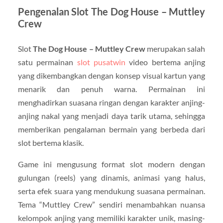
Pengenalan Slot The Dog House – Muttley
Crew
Slot
The Dog House – Muttley Crew
merupakan salah
satu permainan
slot pusatwin
video bertema anjing
yang dikembangkan dengan konsep visual kartun yang
menarik dan penuh warna. Permainan ini
menghadirkan suasana ringan dengan karakter anjing-
anjing nakal yang menjadi daya tarik utama, sehingga
memberikan pengalaman bermain yang berbeda dari
slot bertema klasik.
Game ini mengusung format slot modern dengan
gulungan (reels) yang dinamis, animasi yang halus,
serta efek suara yang mendukung suasana permainan.
Tema “Muttley Crew” sendiri menambahkan nuansa
kelompok anjing yang memiliki karakter unik, masing-