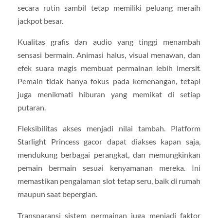
secara rutin sambil tetap memiliki peluang meraih
jackpot besar.
Kualitas grafis dan audio yang tinggi menambah
sensasi bermain. Animasi halus, visual menawan, dan
efek suara magis membuat permainan lebih imersif.
Pemain tidak hanya fokus pada kemenangan, tetapi
juga menikmati hiburan yang memikat di setiap
putaran.
Fleksibilitas akses menjadi nilai tambah. Platform
Starlight Princess gacor dapat diakses kapan saja,
mendukung berbagai perangkat, dan memungkinkan
pemain bermain sesuai kenyamanan mereka. Ini
memastikan pengalaman slot tetap seru, baik di rumah
maupun saat bepergian.
Transparansi sistem permainan juga menjadi faktor