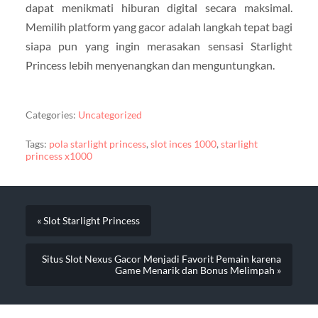
dapat menikmati hiburan digital secara maksimal.
Memilih platform yang gacor adalah langkah tepat bagi
siapa pun yang ingin merasakan sensasi Starlight
Princess lebih menyenangkan dan menguntungkan.
Categories:
Uncategorized
Tags:
pola starlight princess
,
slot inces 1000
,
starlight
princess x1000
« Slot Starlight Princess
Situs Slot Nexus Gacor Menjadi Favorit Pemain karena
Game Menarik dan Bonus Melimpah »