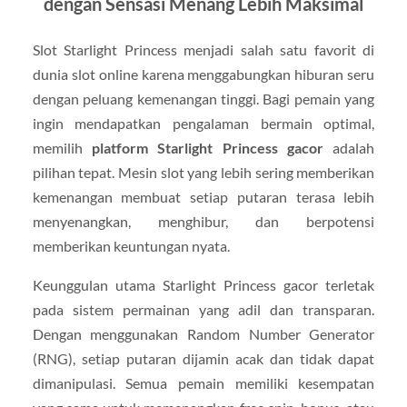
dengan Sensasi Menang Lebih Maksimal
Slot Starlight Princess menjadi salah satu favorit di
dunia slot online karena menggabungkan hiburan seru
dengan peluang kemenangan tinggi. Bagi pemain yang
ingin mendapatkan pengalaman bermain optimal,
memilih
platform Starlight Princess gacor
adalah
pilihan tepat. Mesin slot yang lebih sering memberikan
kemenangan membuat setiap putaran terasa lebih
menyenangkan, menghibur, dan berpotensi
memberikan keuntungan nyata.
Keunggulan utama Starlight Princess gacor terletak
pada sistem permainan yang adil dan transparan.
Dengan menggunakan Random Number Generator
(RNG), setiap putaran dijamin acak dan tidak dapat
dimanipulasi. Semua pemain memiliki kesempatan