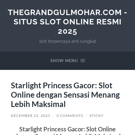
THEGRANDGULMOHAR.COM -
SITUS SLOT ONLINE RESMI
2025
slot terpercaya anti rungkat
SHOW MENU
Starlight Princess Gacor: Slot
Online dengan Sensasi Menang
Lebih Maksimal
DECEMBER 22, 2025
/
0 COMMENTS
/
STICKY
Starlight Princess Gacor: Slot Online