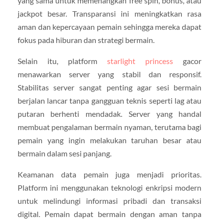
yang sama untuk memenangkan free spin, bonus, atau
jackpot besar. Transparansi ini meningkatkan rasa
aman dan kepercayaan pemain sehingga mereka dapat
fokus pada hiburan dan strategi bermain.
Selain itu, platform
starlight princess
gacor
menawarkan server yang stabil dan responsif.
Stabilitas server sangat penting agar sesi bermain
berjalan lancar tanpa gangguan teknis seperti lag atau
putaran berhenti mendadak. Server yang handal
membuat pengalaman bermain nyaman, terutama bagi
pemain yang ingin melakukan taruhan besar atau
bermain dalam sesi panjang.
Keamanan data pemain juga menjadi prioritas.
Platform ini menggunakan teknologi enkripsi modern
untuk melindungi informasi pribadi dan transaksi
digital. Pemain dapat bermain dengan aman tanpa